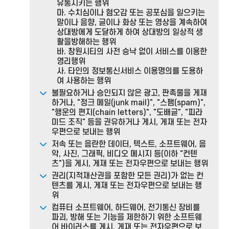
유통시키는 행위
마. 수치심이나 혐오감 또는 공포심을 일으키는
말이나 음향, 글이나 화상 또는 영상을 계속하여
상대방에게 도달하게 하여 상대방의 일상적 생
활을방해하는 행위
바. 창원시티의 사전 승낙 없이 서비스를 이용한
영리행위
사. 타인의 정보통신서비스 이용명의를 도용하
여 사용하는 행위
불필요하거나 승인되지 않은 광고, 판촉물을 게재
하거나, "정크 메일(junk mail)", "스팸(spam)",
"행운의 편지(chain letters)", "도배글", "피라
미드 조직" 등을 권유하거나 게시, 게재 또는 전자
우편으로 보내는 행위
저속 또는 음란한 데이터, 텍스트, 소프트웨어, 음
악, 사진, 그래픽, 비디오 메시지 등(이하 "컨텐
츠")을 게시, 게재 또는 전자우편으로 보내는 행위
권리(지적재산권을 포함한 모든 권리)가 없는 컨
텐츠를 게시, 게재 또는 전자우편으로 보내는 행
위
컴퓨터 소프트웨어, 하드웨어, 전기통신 장비를
파괴, 방해 또는 기능을 제한하기 위한 소프트웨
어 바이러스를 게시, 게재 또는 전자우편으로 보