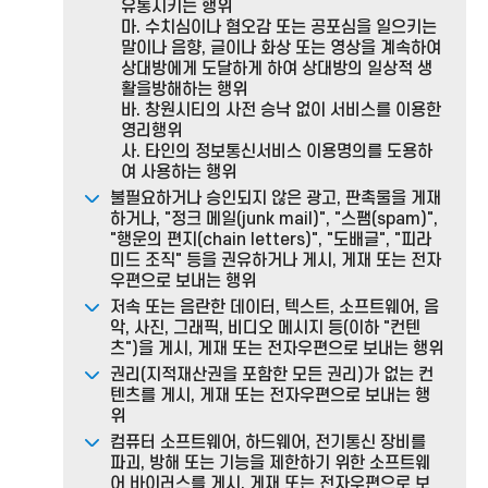
유통시키는 행위
마. 수치심이나 혐오감 또는 공포심을 일으키는
말이나 음향, 글이나 화상 또는 영상을 계속하여
상대방에게 도달하게 하여 상대방의 일상적 생
활을방해하는 행위
바. 창원시티의 사전 승낙 없이 서비스를 이용한
영리행위
사. 타인의 정보통신서비스 이용명의를 도용하
여 사용하는 행위
불필요하거나 승인되지 않은 광고, 판촉물을 게재
하거나, "정크 메일(junk mail)", "스팸(spam)",
"행운의 편지(chain letters)", "도배글", "피라
미드 조직" 등을 권유하거나 게시, 게재 또는 전자
우편으로 보내는 행위
저속 또는 음란한 데이터, 텍스트, 소프트웨어, 음
악, 사진, 그래픽, 비디오 메시지 등(이하 "컨텐
츠")을 게시, 게재 또는 전자우편으로 보내는 행위
권리(지적재산권을 포함한 모든 권리)가 없는 컨
텐츠를 게시, 게재 또는 전자우편으로 보내는 행
위
컴퓨터 소프트웨어, 하드웨어, 전기통신 장비를
파괴, 방해 또는 기능을 제한하기 위한 소프트웨
어 바이러스를 게시, 게재 또는 전자우편으로 보