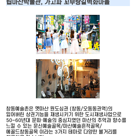
립마산박물관, 가고파 꼬부랑길벽화마을
창동예술촌은 옛마산 원도심권 (창동/오동동권역)의
잃어버린 상권기능을 재생시키기 위한 도시재생사업으로
50~60년대 문화·예술의 중심지였던 마산의 추억과 향수를
느낄 수 있는 문신예술골목/마산예술흔적골목/
에꼴드창동골목 이라는 3가지 테마로 다양한 볼거리를