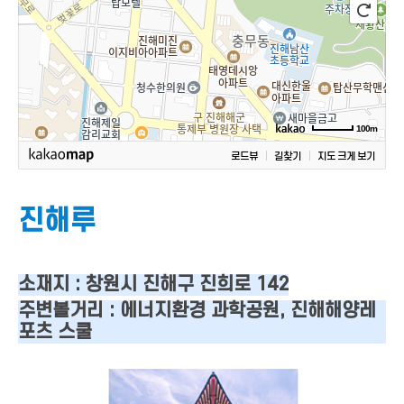
100m
로드뷰
길찾기
지도 크게 보기
진해루
소재지 : 창원시 진해구 진희로 142
주변볼거리 : 에너지환경 과학공원, 진해해양레
포츠 스쿨