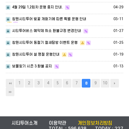
04-29
4월 29일 1,2회차 운행 중지 안내.
03-11
창원시티투어 벚꽃 개화기에 따른 특별 운행 안내
01-27
시티투어버스 예약제 취소 환불규정 변경안내
01-25
창원시티투어 동절기 철새탐방 이벤트 운행
01-19
창원시티투어 설 명절 운행안내
01-13
보물찾기 시즌 3 환불 공지
1
2
3
4
5
6
7
9
10
8
시티투어소개
이용약관
개인정보처리방침
TOTAL : 596,638 TODAY : 227