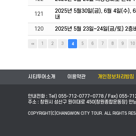
2025년 5월30일(금), 6월 4일(수)
121
내
120
2025년 5월 23일~24일(금/토) 
맨끝
1
2
3
5
6
7
8
9
10
4
시티투어소개
이용약관
개인정보처리방침
안내전화 : Tel) 055-712-0777~0778 / Fax) 055-71
주소 : 창원시 성산구 원이대로 450(창원종합운동장) 만남의
COPYRIGHT(C)CHANGWON CITY TOUR. ALL RIGHTS RES